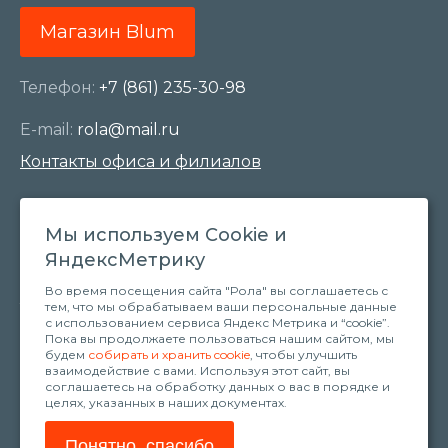
Магазин Blum
Телефон:
+7 (861) 235-30-98
E-mail:
rola@mail.ru
Контакты офиса и филиалов
Доставка продукции
Мы используем Сookie и
Выезд специалиста
ЯндексМетрику
Сотрудничество
Во время посещения сайта "Рола" вы соглашаетесь с
тем, что мы обрабатываем ваши персональные данные
Тест-драйв кухни
с использованием сервиса Яндекс Метрика и “cookie”.
Пока вы продолжаете пользоваться нашим сайтом, мы
Учебный центр
будем
собирать и хранить cookie
, чтобы улучшить
взаимодействие с вами. Используя этот сайт, вы
соглашаетесь на обработку данных о вас в порядке и
Политика обработки персональных данных
целях, указанных в наших документах.
Согласие на обработку персональных данных
Понятно, спасибо