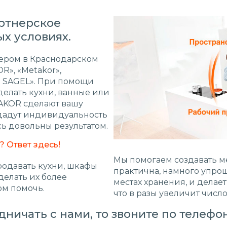
ртнерское
х условиях.
ером в Краснодарском
R», «Metakor»,
TH SAGEL». При помощи
делать кухни, ванные или
AKOR сделают вашу
идадут индивидуальность
ь довольны результатом.
 Ответ здесь!
Мы помогаем создавать ме
родавать кухни, шкафы
практична, намного упроща
делать их более
местах хранения, и делае
ом помочь.
что в разы увеличит числ
дничать с нами, то звоните по телефо