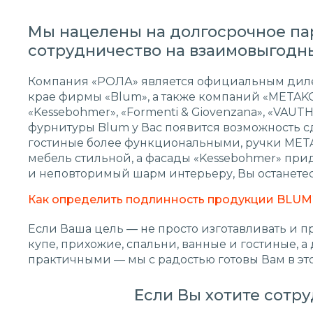
Мы нацелены на долгосрочное па
сотрудничество на взаимовыгодны
Компания «РОЛА» является официальным дил
крае фирмы «Blum», а также компаний «METAKO
«Kessebohmer», «Formenti & Giovenzana», «VAU
фурнитуры Blum у Вас появится возможность с
гостиные более функциональными, ручки MET
мебель стильной, а фасады «Kessebohmer» пр
и неповторимый шарм интерьеру, Вы останетес
Как определить подлинность продукции BLUM?
Если Ваша цель — не просто изготавливать и п
купе, прихожие, спальни, ванные и гостиные, а 
практичными — мы с радостью готовы Вам в эт
Если Вы хотите сотру