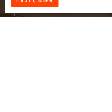
Понятно, спасибо
© 2026, ООО «Рола»
Телефон:
+
E-mail:
rola
www.blum.com
Контакты 
Магазин Blum