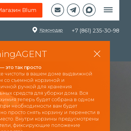
Магазин Blum
Краснодар
+7 (861) 235-30-98
ningAGENT
— это так просто
же чистоты в вашем доме выдвижной
м со съемной корзиной и
ичной ручкой для хранения
ьных средств для уборки дома. Вся
 химия теперь будет собрана в одном
А при необходимости вам будет
но просто снять корзину и перенести в
место. Внутри корзины предусмотрены
тели, фиксирующие положение