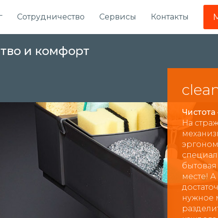
г
Сотрудничество
Сервисы
Контакты
ство и комфорт
clea
Чистота 
На стра
механиз
эргоном
специал
бытовая
месте! 
достаточ
нужное 
раздели