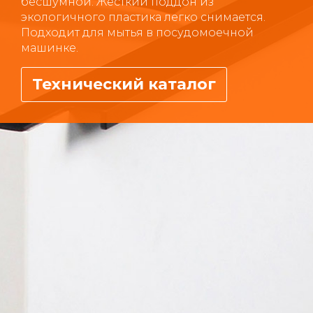
бесшумной. Жесткий поддон из
экологичного пластика легко снимается.
Подходит для мытья в посудомоечной
машинке.
Технический каталог