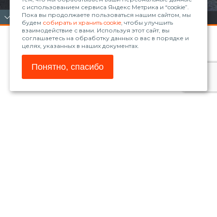
с использованием сервиса Яндекс Метрика и “cookie”.
Пока вы продолжаете пользоваться нашим сайтом, мы
будем
собирать и хранить cookie
, чтобы улучшить
взаимодействие с вами. Используя этот сайт, вы
соглашаетесь на обработку данных о вас в порядке и
целях, указанных в наших документах.
Понятно, спасибо
© 2026, ООО «Рола»
www.blum.com
Магазин Blum
Телефон:
+7 (861) 235-30-98