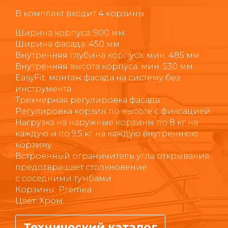
В комплект входит 4 корзины.
Ширина корпуса: 900 мм.
Ширина фасада: 450 мм.
Внутренняя глубина корпуса: мин. 485 мм.
Внутренняя высота корпуса: мин. 530 мм.
EasyFit: монтаж фасада на систему без
инструмента.
Трехмерная регулировка фасада.
Регулировка корзин по высоте с фиксацией.
Нагрузка на наружные корзины по 8 кг на
каждую и по 9,5 кг на каждую внутреннюю
корзину.
Встроенный ограничитель угла открывания
предотвращает столкновение
с соседними тумбами.
Корзины: Premea.
Цвет: Хром.
Технический каталог