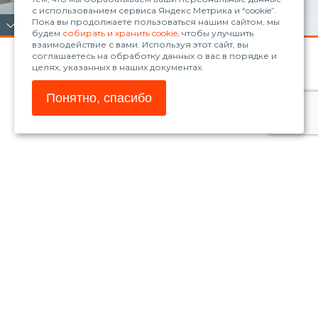
с использованием сервиса Яндекс Метрика и “cookie”.
Пока вы продолжаете пользоваться нашим сайтом, мы
будем
собирать и хранить cookie
, чтобы улучшить
взаимодействие с вами. Используя этот сайт, вы
соглашаетесь на обработку данных о вас в порядке и
целях, указанных в наших документах.
Понятно, спасибо
© 2026, ООО «Рола»
www.blum.com
Магазин Blum
Телефон:
+7 (861) 235-30-98