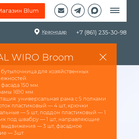
Магазин Blum
Краснодар
+7 (861) 235-30-98
AL WIRO Broom
 бутылочница для хозяйственных
ежностей.
фасада 150 мм.
амы 1690 мм.
тация: универсальная рама с 5 полками
лоток пластиковый — 4 шт, крючки
альные — 5 шт, поддон пластиковый — 1
рик под швабру — 1 шт, направляющие
 выдвижения — 3 шт, фасадное
ие — 3шт.