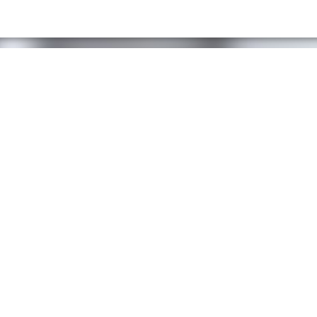
7 (861) 235-30-98
Доставка продукции
@mail.ru
Выезд специалиста
офиса и филиалов
Сотрудничество
Тест-драйв кухни
Учебный центр