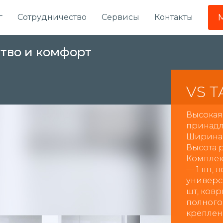
г
Сотрудничество
Сервисы
Контакты
ство и комфорт
VS T
Высокая
принадл
Ширина 
Высота р
Комплек
— 1 шт, 
универс
шт, ков
полного
креплен