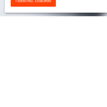
Понятно, спасибо
© 2026, ООО «Рола»
Телефон:
+
E-mail:
rola
www.blum.com
Контакты 
Магазин Blum